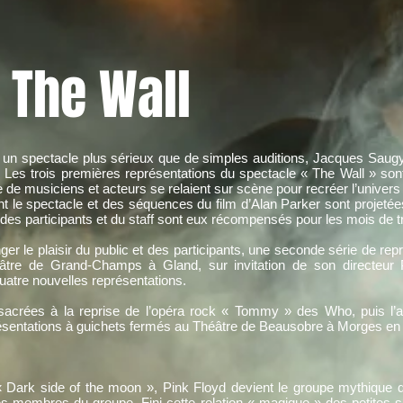
The Wall
s un spectacle plus sérieux que de simples auditions, Jacques Saug
. Les trois premières représentations du spectacle « The Wall » so
e musiciens et acteurs se relaient sur scène pour recréer l’univers
ant le spectacle et des séquences du film d’Alan Parker sont projeté
des participants et du staff sont eux récompensés pour les mois de t
nger le plaisir du public et des participants, une seconde série de re
héâtre de Grand-Champs à Gland, sur invitation de son directeu
uatre nouvelles représentations.
crées à la reprise de l’opéra rock « Tommy » des Who, puis l’ass
ésentations à guichets fermés au Théâtre de Beausobre à Morges en 
Dark side of the moon », Pink Floyd devient le groupe mythique que
les membres du groupe. Fini cette relation « magique » des petites 