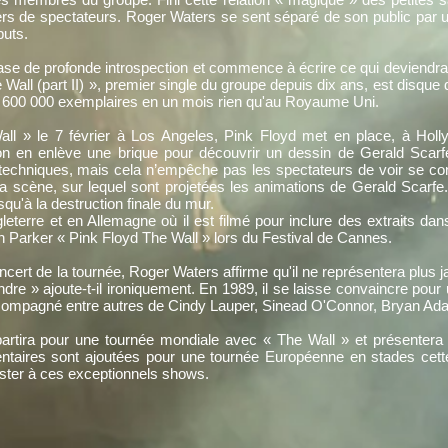
ers de spectateurs. Roger Waters se sent séparé de son public par u
buts.
se de profonde introspection et commence à écrire ce qui deviendra 
 Wall (part II) », premier single du groupe depuis dix ans, est disque
à 600 000 exemplaires en un mois rien qu'au Royaume Uni.
all » le 7 février à Los Angeles, Pink Floyd met en place, à Hol
 en enlève une brique pour découvrir un dessin de Gerald Scarfe.
techniques, mais cela n’empêche pas les spectateurs de voir se con
a scène, sur lequel sont projetées les animations de Gerald Scarfe
qu'à la destruction finale du mur.
eterre et en Allemagne où il est filmé pour inclure des extraits dans
an Parker « Pink Floyd The Wall » lors du Festival de Cannes.
ncert de la tournée, Roger Waters affirme qu'il ne représentera plus
ndre » ajoute-t-il ironiquement. En 1989, il se laisse convaincre pour
accompagné entre autres de Cindy Lauper, Sinead O'Connor, Bryan Ad
artira pour une tournée mondiale avec « The Wall » et présentera
ntaires sont ajoutées pour une tournée Européenne en stades cette f
ister à ces exceptionnels shows.