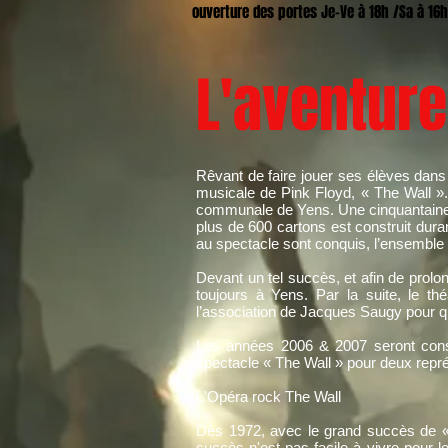
ouverture des portes Je-Ve à 18h /Sa à 16h
L'aventure
Rêvant de faire jouer ses élèves dan
musicale de Pink Floyd, « The Wall »
communale de Yens. Une cinquantaine d
plus de 600 cartons est construit dur
au spectacle sont conquis, l’ensemble 
Devant un tel succès, et afin de prolo
toujours à Yens. Par la suite, le t
l’association de Jacques Saugy pour q
Les années 2006 & 2007 seront consa
spectacle « The Wall » pour deux repr
L'Opéra rock The Wall
Dès 1972, avec le grand succès de « 
succès n'est pas facile à vivre pour 