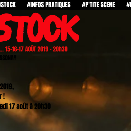
STOCK
#INFOS PRATIQUES
#P'TITE SCENE
#
.. 15-16-17 AOÛT 2019 - 20h30
OSSONAY
2019,
 !
edi 17 août à 20h30