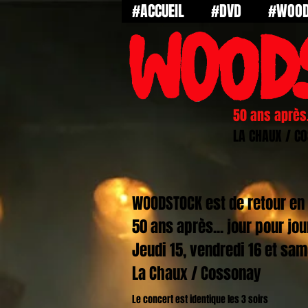
#ACCUEIL
#DVD
#WOOD
50 ans après.
LA CHAUX / C
WOODSTOCK est de retour en 
50 ans après... jour pour jour
Jeudi 15, vendredi 16 et sam
La Chaux / Cossonay
Le concert est identique les 3 soirs