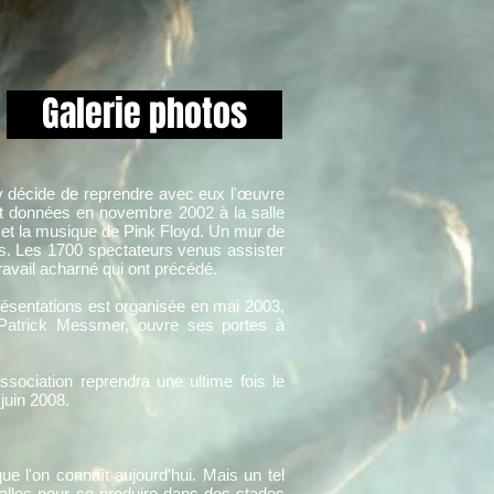
Galerie photos
y décide de reprendre avec eux l'œuvre
nt données en novembre 2002 à la salle
 et la musique de Pink Floyd. Un mur de
es. Les 1700 spectateurs venus assister
ravail acharné qui ont précédé.
présentations est organisée en mai 2003,
r Patrick Messmer, ouvre ses portes à
ociation reprendra une ultime fois le
juin 2008.
 l'on connaît aujourd'hui. Mais un tel
salles pour se produire dans des stades