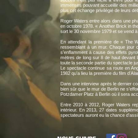
immenses pouvant accueillir des milli
plus cet échange privilégié de leurs dé
Roger Waters entre alors dans une pha
en octobre 1978. « Another Brick in the
sort le 30 novembre 1979 et se vend 
En attendant la première de « The W
ressemblant à un mur. Chaque jour on
s’enflamment à cause des effets pyro
mètres de long sur 8 de haut devant l
toute la seconde partie du spectacle jus
Le spectacle continue sa route en Angl
1982 qu'a lieu la première du film d'Al
Dans une interview après le dernier co
bien sûr que le mur de Berlin ne s’effo
Potzdamer Platz à Berlin où il sera 
Entre 2010 à 2012, Roger Waters rep
intérieur. En 2013, 27 dates suppléme
spectateurs auront eu la chance d’ass