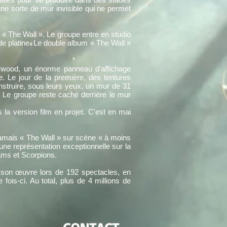
ne sorte de mur invisible qui ne permet
« The Wall ». Le groupe entre en studio
 de platine. Le double album « The Wall »
lywood, un énorme panneau d'affichage
 Le jour de la première, des tentures
struire, sous leurs yeux, un mur de 31
. Le groupe reste caché derrière le mur
 la version film en projet. C'est en mai
 jamais « The Wall » sur scène « à moins
 une représentation exceptionnelle sur la
ams et Scorpions.
 son œuvre lors de 192 spectacles, en
ois-ci. Au total, plus de 4 millions de