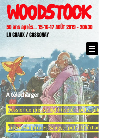
50 ans après... 15-16-17 AOÛT 2019 - 20h30
LA CHAUX / COSSONAY
A télécharger
Dossier de presse light (web) - pdf à télécharger
Interview Jacques Saugy - pdf à télécharger