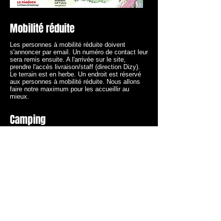
Mobilité réduite
Les personnes à mobilité réduite doivent
s'annoncer par email. Un numéro de contact leur
sera remis ensuite. A l'arrivée sur le site,
prendre l'accès livraison/staff (direction Dizy).
Le terrain est en herbe. Un endroit est réservé
aux personnes à mobilité réduite. Nous allons
faire notre maximum pour les accueillir au
mieux.
Camping
Un espace réservé pour le camping sera à
disposition avec un accès uniquement à un WC
(pas de douches).
Restauration & Bars
Woodstock Traditionnel
Raclette, brochettes de poissons, roastbeef,
frites, salades maison... *
De Bombay à Tokyo via Woodstock