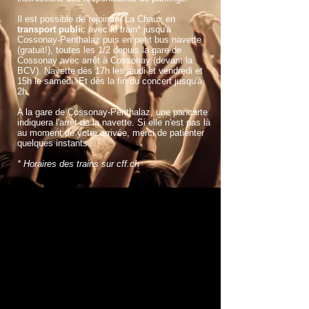
Il est possible de rejoindre La Chaux en
transport publi
c avec le train* jusqu'à
Cossonay-Penthalaz puis en petit bus navette
(gratuit!), toutes les 1/2 depuis la gare de
Cossonay avec arrêt à Cossonay (devant la
BCV). Navette dès 17h les jeudi et vendredi et
15h le samedi. Et dès la fin du concert jusqu'à
2h.
A la gare de Cossonay-Penthalaz, une pancarte
indiquera l'arrêt de la navette. Si elle n'est pas là
au moment de votre arrivée, merci de patienter
quelques instants.
* Horaires des trains sur cff.ch