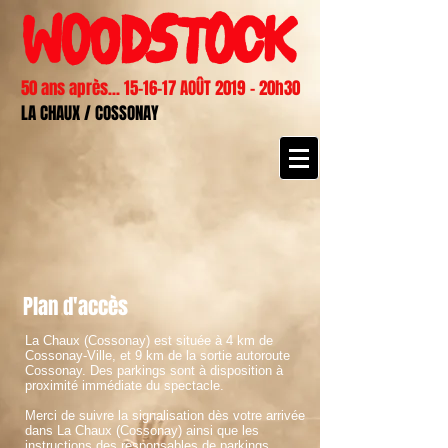
50 ans après... 15-16-17 AOÛT 2019 - 20h30
LA CHAUX / COSSONAY
Plan d'accès
La Chaux (Cossonay) est située à 4 km de
Cossonay-Ville, et 9 km de la sortie autoroute
Cossonay. Des parkings sont à disposition à
proximité immédiate du spectacle.
Merci de suivre la signalisation dès votre arrivée
dans La Chaux (Cossonay) ainsi que les
instructions des responsables de parkings.